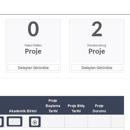
0
2
Kabul Edilen
Dondurulmuş
Proje
Proje
Detayları Görüntüle
Detayları Görüntüle
Proje
Başlama
Proje Bitiş
Proje
Akademik Birimi
Tarihi
Tarihi
Durumu
eren
İçeren