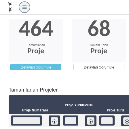
menü
464
68
Tamamlanan
Devam Eden
Proje
Proje
Detayları Görüntüle
Detayları Görüntüle
Tamamlanan Projeler
Proje Yürütücüsü
Proje Numarası
Proje Türü
İçeren
İçeren
İç