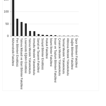
100
50
0
Mühendislik Fakültesi
Fen Bilimleri Enstitüsü
Yalova İktisadi ve İdari Bilimler Fakültesi
Lisansüstü Eğitim Enstitüsü
Yalova Meslek Yüksekokulu
Armutlu Meslek Yüksekokulu
Sanat ve Tasarım Fakültesi
Sosyal Bilimler Enstitüsü
Hukuk Fakültesi
İslami İlimler Fakültesi
İnsan ve Toplum Bilimleri Fakültesi
Çınarcık Meslek Yüksekokulu
Termal Meslek Yüksekokulu
Altınova Meslek Yüksekokulu
Sağlık Bilimleri Fakültesi
Spor Bilimleri Fakültesi