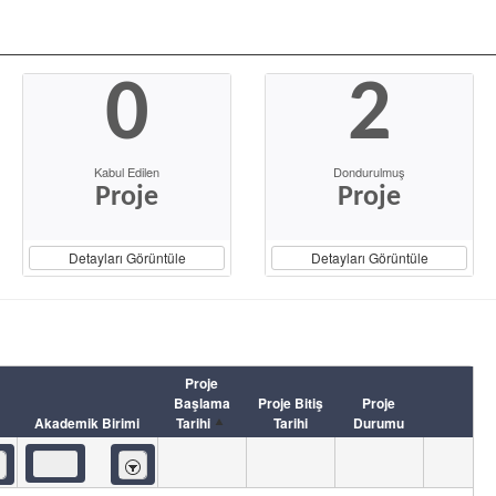
0
2
Kabul Edilen
Dondurulmuş
Proje
Proje
Detayları Görüntüle
Detayları Görüntüle
Proje
Başlama
Proje Bitiş
Proje
Akademik Birimi
Tarihi
Tarihi
Durumu
eren
İçeren