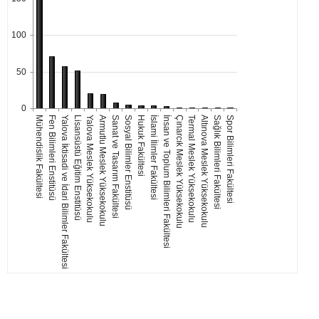
100
50
0
Mühendislik Fakültesi
Fen Bilimleri Enstitüsü
Yalova İktisadi ve İdari Bilimler Fakültesi
Lisansüstü Eğitim Enstitüsü
Yalova Meslek Yüksekokulu
Armutlu Meslek Yüksekokulu
Sanat ve Tasarım Fakültesi
Sosyal Bilimler Enstitüsü
Hukuk Fakültesi
İslami İlimler Fakültesi
İnsan ve Toplum Bilimleri Fakültesi
Çınarcık Meslek Yüksekokulu
Termal Meslek Yüksekokulu
Altınova Meslek Yüksekokulu
Sağlık Bilimleri Fakültesi
Spor Bilimleri Fakültesi