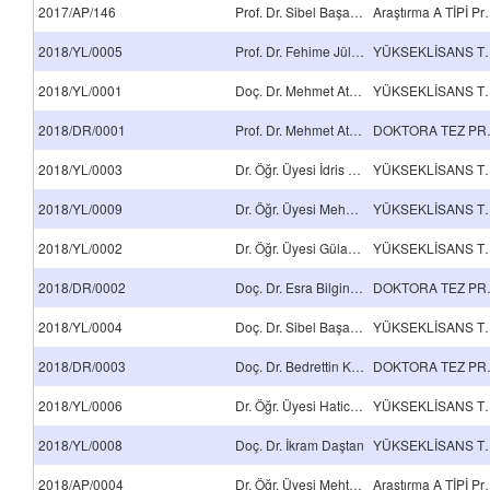
2017/AP/146
Prof. Dr. Sibel Başakçılardan Kabakcı
Araştırma 
2018/YL/0005
Prof. Dr. Fehime Jülide Hızal Yücesoy
YÜKSEKLİSA
2018/YL/0001
Doç. Dr. Mehmet Atilla Taşdelen
YÜKSEKLİSA
2018/DR/0001
Prof. Dr. Mehmet Atilla Taşdelen
DOKT
2018/YL/0003
Dr. Öğr. Üyesi İdris Karagöz
YÜKSEKLİSA
2018/YL/0009
Dr. Öğr. Üyesi Mehmet Selçuk Mert
YÜKSEKLİSA
2018/YL/0002
Dr. Öğr. Üyesi Gülay Bayramoğlu
YÜKSEKLİSA
2018/DR/0002
Doç. Dr. Esra Bilgin Şimşek
DOKT
2018/YL/0004
Doç. Dr. Sibel Başakçılardan Kabakcı
YÜKSEKLİSA
2018/DR/0003
Doç. Dr. Bedrettin Kesgin
DOKT
2018/YL/0006
Dr. Öğr. Üyesi Hatice Aylin Karahan Toprakçı
YÜKSEKLİSA
2018/YL/0008
Doç. Dr. İkram Daştan
YÜKSEKLİSA
2018/AP/0004
Dr. Öğr. Üyesi Mehtap Özşahin
Araştırma 