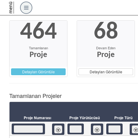
menü
464
68
Tamamlanan
Devam Eden
Proje
Proje
Detayları Görüntüle
Detayları Görüntüle
Tamamlanan Projeler
Proje Numarası
Proje Yürütücüsü
Proje Türü
İçeren
İçeren
İç