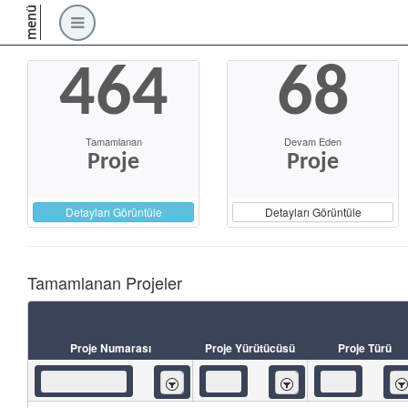
menü
464
68
Tamamlanan
Devam Eden
Proje
Proje
Detayları Görüntüle
Detayları Görüntüle
Tamamlanan Projeler
Proje Numarası
Proje Yürütücüsü
Proje Türü
İçeren
İçeren
İç