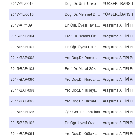
2017/YL/0014
Doç. Dr. Ümit Ünver
YÜKSEKLİSA
2017/YL/0015
Doç. Dr. Mehmet Direk
YÜKSEKLİSA
2017/AP/139
Dr. Öğr. Üyesi Taylan Güneş
Araştırma 
2015/BAP/104
Prof. Dr. Selami Özcan
Araştırma 
2015/BAP/101
Dr. Öğr. Üyesi Hatice Aylin Karahan Toprakçı
Araştırma 
2014/BAP/092
Yrd.Doç.Dr. Demet AYDINOĞLU
Araştırma 
2015/BAP/103
Prof. Dr. Murat Gök
Araştırma 
2014/BAP/090
Yrd.Doç.Dr. Nurdan Ç.YERLİKAYA
Araştırma 
2014/BAP/098
Yrd.Doç.Dr.Hüseyin ESEN
Araştırma 
2014/BAP/095
Yrd.Doç.Dr. Hikmet OKKAY
Araştırma 
2015/BAP/125
Öğr. Gör. Dr. Ebru İnal
Araştırma 
2015/BAP/102
Dr. Öğr. Üyesi Özlem Efiloğlu Kurt
Araştırma 
2014/BAP/094
Yrd.Doç.Dr. Gülay BAYRAMOĞLU
Araştırma 