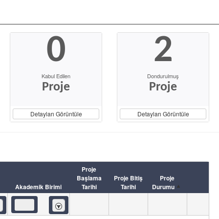
0
2
Kabul Edilen
Dondurulmuş
Proje
Proje
Detayları Görüntüle
Detayları Görüntüle
Proje
Başlama
Proje Bitiş
Proje
Akademik Birimi
Tarihi
Tarihi
Durumu
eren
İçeren