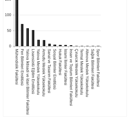
100
50
0
Mühendislik Fakültesi
Fen Bilimleri Enstitüsü
Yalova İktisadi ve İdari Bilimler Fakültesi
Lisansüstü Eğitim Enstitüsü
Yalova Meslek Yüksekokulu
Armutlu Meslek Yüksekokulu
Sanat ve Tasarım Fakültesi
Sosyal Bilimler Enstitüsü
Hukuk Fakültesi
İslami İlimler Fakültesi
İnsan ve Toplum Bilimleri Fakültesi
Çınarcık Meslek Yüksekokulu
Termal Meslek Yüksekokulu
Altınova Meslek Yüksekokulu
Sağlık Bilimleri Fakültesi
Spor Bilimleri Fakültesi