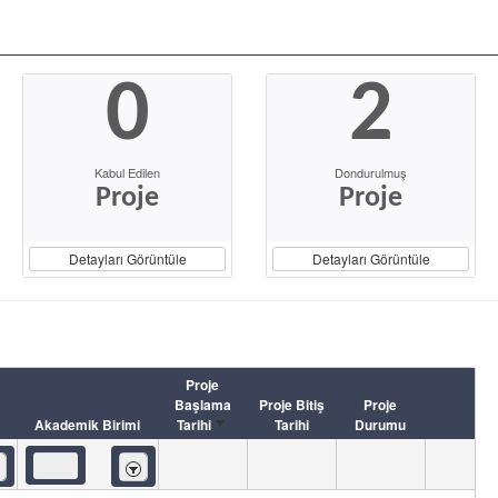
0
2
Kabul Edilen
Dondurulmuş
Proje
Proje
Detayları Görüntüle
Detayları Görüntüle
Proje
Başlama
Proje Bitiş
Proje
Akademik Birimi
Tarihi
Tarihi
Durumu
eren
İçeren