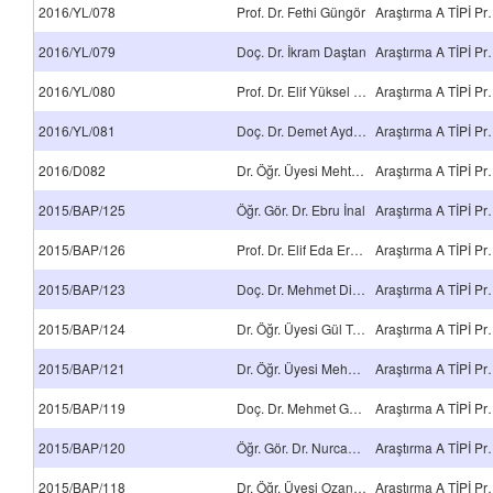
2016/YL/078
Prof. Dr. Fethi Güngör
Araştırma 
2016/YL/079
Doç. Dr. İkram Daştan
Araştırma 
2016/YL/080
Prof. Dr. Elif Yüksel Oktay
Araştırma 
2016/YL/081
Doç. Dr. Demet Aydınoğlu
Araştırma 
2016/D082
Dr. Öğr. Üyesi Mehtap Özşahin
Araştırma 
2015/BAP/125
Öğr. Gör. Dr. Ebru İnal
Araştırma 
2015/BAP/126
Prof. Dr. Elif Eda Erdoğan
Araştırma 
2015/BAP/123
Doç. Dr. Mehmet Direk
Araştırma 
2015/BAP/124
Dr. Öğr. Üyesi Gül Tuba Dağcı
Araştırma 
2015/BAP/121
Dr. Öğr. Üyesi Mehmet Ekrem Çakmak
Araştırma 
2015/BAP/119
Doç. Dr. Mehmet Gökhan Genel
Araştırma 
2015/BAP/120
Öğr. Gör. Dr. Nurcan Karaca
Araştırma 
2015/BAP/118
Dr. Öğr. Üyesi Ozan Toprakçı
Araştırma 