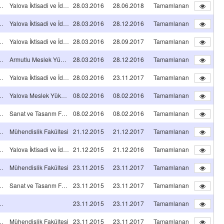
A TİPİ Projeleri
Yalova İktisadi ve İdari Bilimler Fakültesi
28.03.2016
28.06.2018
Tamamlanan
A TİPİ Projeleri
Yalova İktisadi ve İdari Bilimler Fakültesi
28.03.2016
28.12.2016
Tamamlanan
A TİPİ Projeleri
Yalova İktisadi ve İdari Bilimler Fakültesi
28.03.2016
28.09.2017
Tamamlanan
A TİPİ Projeleri
Armutlu Meslek Yüksekokulu
28.03.2016
28.12.2016
Tamamlanan
A TİPİ Projeleri
Yalova İktisadi ve İdari Bilimler Fakültesi
28.03.2016
23.11.2017
Tamamlanan
A TİPİ Projeleri
Yalova Meslek Yüksekokulu
08.02.2016
08.02.2016
Tamamlanan
A TİPİ Projeleri
Sanat ve Tasarım Fakültesi
08.02.2016
08.02.2016
Tamamlanan
A TİPİ Projeleri
Mühendislik Fakültesi
21.12.2015
21.12.2017
Tamamlanan
A TİPİ Projeleri
Yalova İktisadi ve İdari Bilimler Fakültesi
21.12.2015
21.12.2016
Tamamlanan
A TİPİ Projeleri
Mühendislik Fakültesi
23.11.2015
23.11.2017
Tamamlanan
A TİPİ Projeleri
Sanat ve Tasarım Fakültesi
23.11.2015
23.11.2017
Tamamlanan
A TİPİ Projeleri
23.11.2015
23.11.2017
Tamamlanan
A TİPİ Projeleri
Mühendislik Fakültesi
23.11.2015
23.11.2017
Tamamlanan