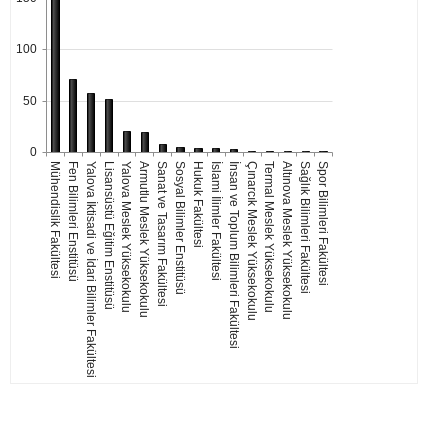
100
50
0
Mühendislik Fakültesi
Fen Bilimleri Enstitüsü
Yalova İktisadi ve İdari Bilimler Fakültesi
Lisansüstü Eğitim Enstitüsü
Yalova Meslek Yüksekokulu
Armutlu Meslek Yüksekokulu
Sanat ve Tasarım Fakültesi
Sosyal Bilimler Enstitüsü
Hukuk Fakültesi
İslami İlimler Fakültesi
İnsan ve Toplum Bilimleri Fakültesi
Çınarcık Meslek Yüksekokulu
Termal Meslek Yüksekokulu
Altınova Meslek Yüksekokulu
Sağlık Bilimleri Fakültesi
Spor Bilimleri Fakültesi