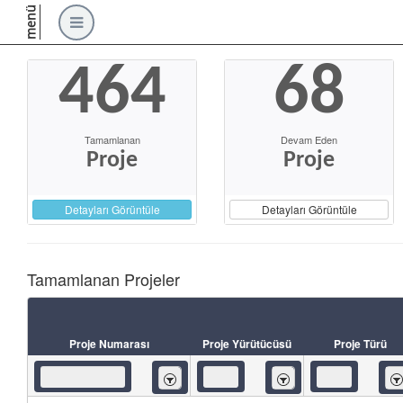
menü
464
68
Tamamlanan
Devam Eden
Proje
Proje
Detayları Görüntüle
Detayları Görüntüle
Tamamlanan Projeler
Proje Numarası
Proje Yürütücüsü
Proje Türü
İçeren
İçeren
İç