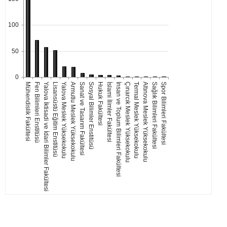
100
50
0
Mühendislik Fakültesi
Fen Bilimleri Enstitüsü
Yalova İktisadi ve İdari Bilimler Fakültesi
Lisansüstü Eğitim Enstitüsü
Yalova Meslek Yüksekokulu
Armutlu Meslek Yüksekokulu
Sanat ve Tasarım Fakültesi
Sosyal Bilimler Enstitüsü
Hukuk Fakültesi
İslami İlimler Fakültesi
İnsan ve Toplum Bilimleri Fakültesi
Çınarcık Meslek Yüksekokulu
Termal Meslek Yüksekokulu
Altınova Meslek Yüksekokulu
Sağlık Bilimleri Fakültesi
Spor Bilimleri Fakültesi