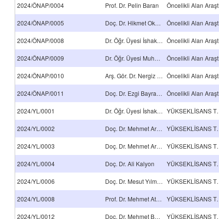
2024/ÖNAP/0004
Prof. Dr. Pelin Baran
Ön
2024/ÖNAP/0005
Doç. Dr. Hikmet Okkay
Ön
2024/ÖNAP/0008
Dr. Öğr. Üyesi İshak Turan
Ön
2024/ÖNAP/0009
Dr. Öğr. Üyesi Muhammet Çelik
Ön
2024/ÖNAP/0010
Arş. Gör. Dr. Nergiz Zeynep Kanmaz Keleşoğlu
Ön
2024/ÖNAP/0011
Doç. Dr. Ezgi Bayrakdar Ateş
Ön
2024/YL/0001
Dr. Öğr. Üyesi İshak Turan
YÜKSEKLİSA
2024/YL/0002
Doç. Dr. Mehmet Arif Kaya
YÜKSEKLİSA
2024/YL/0003
Doç. Dr. Mehmet Arif Kaya
YÜKSEKLİSA
2024/YL/0004
Doç. Dr. Ali Kalyon
YÜKSEKLİSA
2024/YL/0006
Doç. Dr. Mesut Yılmazoğlu
YÜKSEKLİSA
2024/YL/0008
Prof. Dr. Mehmet Atilla Taşdelen
YÜKSEKLİSA
2024/YL/0012
Doç. Dr. Mehmet Buğdaycı
YÜKSEKLİSA