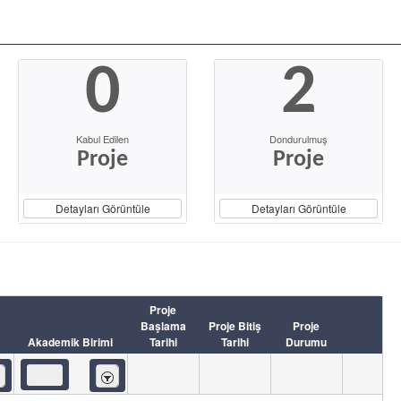
0
2
Kabul Edilen
Dondurulmuş
Proje
Proje
Detayları Görüntüle
Detayları Görüntüle
Proje
Başlama
Proje Bitiş
Proje
Akademik Birimi
Tarihi
Tarihi
Durumu
eren
İçeren