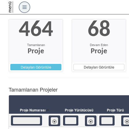
menü
464
68
Tamamlanan
Devam Eden
Proje
Proje
Detayları Görüntüle
Detayları Görüntüle
Tamamlanan Projeler
Proje Numarası
Proje Yürütücüsü
Proje Türü
İçeren
İçeren
İç