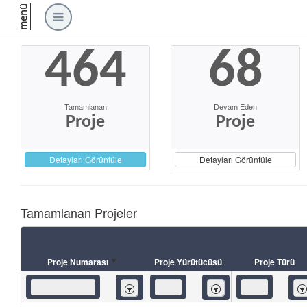
menü
464
68
Tamamlanan
Devam Eden
Proje
Proje
Detayları Görüntüle
Detayları Görüntüle
Tamamlanan Projeler
Proje Numarası
Proje Yürütücüsü
Proje Türü
İçeren
İçeren
İç