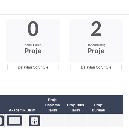
0
2
Kabul Edilen
Dondurulmuş
Proje
Proje
Detayları Görüntüle
Detayları Görüntüle
Proje
Başlama
Proje Bitiş
Proje
Akademik Birimi
Tarihi
Tarihi
Durumu
eren
İçeren