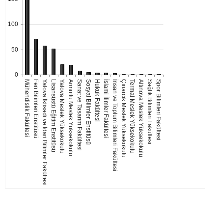
100
50
0
Mühendislik Fakültesi
Fen Bilimleri Enstitüsü
Yalova İktisadi ve İdari Bilimler Fakültesi
Lisansüstü Eğitim Enstitüsü
Yalova Meslek Yüksekokulu
Armutlu Meslek Yüksekokulu
Sanat ve Tasarım Fakültesi
Sosyal Bilimler Enstitüsü
Hukuk Fakültesi
İslami İlimler Fakültesi
İnsan ve Toplum Bilimleri Fakültesi
Çınarcık Meslek Yüksekokulu
Termal Meslek Yüksekokulu
Altınova Meslek Yüksekokulu
Sağlık Bilimleri Fakültesi
Spor Bilimleri Fakültesi