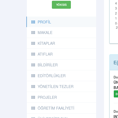
YÖKSIS
PROFİL
MAKALE
KİTAPLAR
ATIFLAR
Eğ
BİLDİRİLER
EDİTÖRLÜKLER
Do
ÜN
YÖNETİLEN TEZLER
BA
D
PROJELER
ÖĞRETİM FAALİYETİ
Do
IN