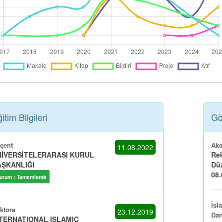
itim Bilgileri
Gö
çent
Aka
11.08.2022
İVERSİTELERARASI KURUL
Rek
ŞKANLIĞI
Düz
08.
urum : Tamamlandı
İsl
ktora
23.12.2019
Dan
TERNATIONAL ISLAMIC