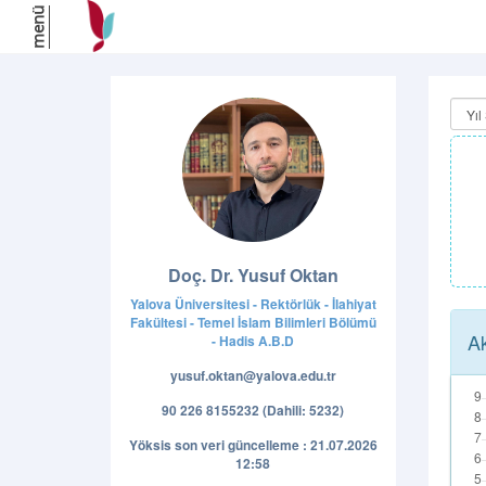
menü
Doç. Dr. Yusuf Oktan
Yalova Üniversitesi - Rektörlük - İlahiyat
Fakültesi - Temel İslam Bilimleri Bölümü
Ak
- Hadis A.B.D
yusuf.oktan@yalova.edu.tr
90 226 8155232 (Dahili: 5232)
Yöksis son veri güncelleme : 21.07.2026
12:58