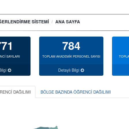
ERLENDİRME SİSTEMİ
ANA SAYFA
771
784
Cİ SAYILARI
TOPLAM AKADEMİK PERSONEL SAYISI
TOPLA
ilgi
Detaylı Bilgi
RENCİ DAĞILIMI
BÖLGE BAZINDA ÖĞRENCİ DAĞILIMI