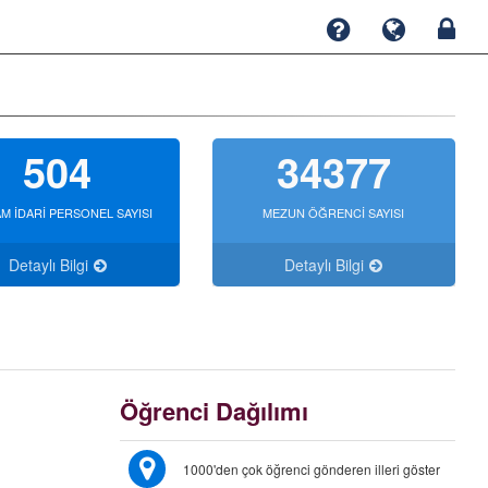
504
34377
M İDARİ PERSONEL SAYISI
MEZUN ÖĞRENCİ SAYISI
Detaylı Bilgi
Detaylı Bilgi
Öğrenci Dağılımı
1000'den çok öğrenci gönderen illeri göster