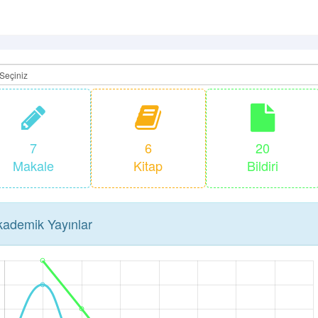
7
6
20
Makale
Kitap
Bildiri
ademik Yayınlar