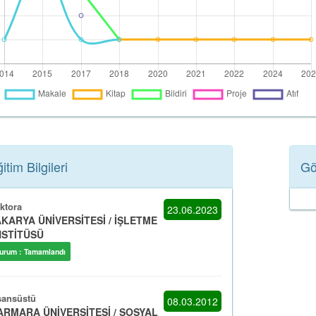
itim Bilgileri
Gö
ktora
23.06.2023
KARYA ÜNİVERSİTESİ / İŞLETME
NSTİTÜSÜ
urum : Tamamlandı
sansüstü
08.03.2012
RMARA ÜNİVERSİTESİ / SOSYAL