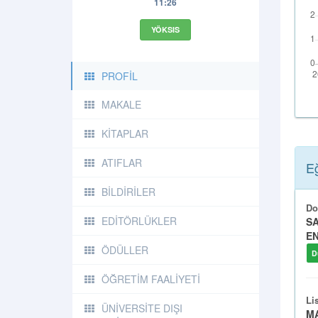
11:26
YÖKSIS
PROFİL
MAKALE
KİTAPLAR
ATIFLAR
Eğ
BİLDİRİLER
Do
EDİTÖRLÜKLER
SA
E
ÖDÜLLER
D
ÖĞRETİM FAALİYETİ
Li
ÜNİVERSİTE DIŞI
MA