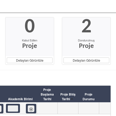
0
2
Kabul Edilen
Dondurulmuş
Proje
Proje
Detayları Görüntüle
Detayları Görüntüle
Proje
Başlama
Proje Bitiş
Proje
Akademik Birimi
Tarihi
Tarihi
Durumu
eren
İçeren