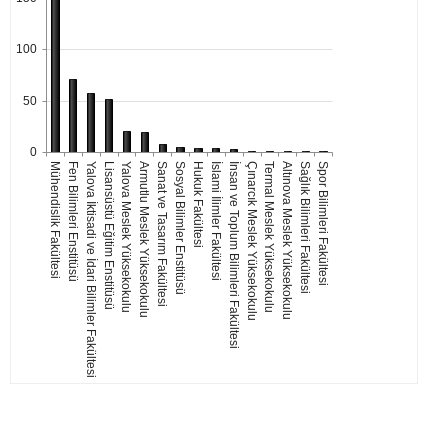
100
50
0
Mühendislik Fakültesi
Fen Bilimleri Enstitüsü
Yalova İktisadi ve İdari Bilimler Fakültesi
Lisansüstü Eğitim Enstitüsü
Yalova Meslek Yüksekokulu
Armutlu Meslek Yüksekokulu
Sanat ve Tasarım Fakültesi
Sosyal Bilimler Enstitüsü
Hukuk Fakültesi
İslami İlimler Fakültesi
İnsan ve Toplum Bilimleri Fakültesi
Çınarcık Meslek Yüksekokulu
Termal Meslek Yüksekokulu
Altınova Meslek Yüksekokulu
Sağlık Bilimleri Fakültesi
Spor Bilimleri Fakültesi