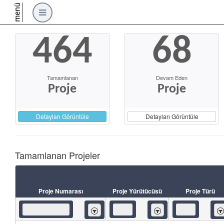
menü
464
68
Tamamlanan
Devam Eden
Proje
Proje
Detayları Görüntüle
Detayları Görüntüle
Tamamlanan Projeler
Proje Numarası
Proje Yürütücüsü
Proje Türü
İçeren
İçeren
İç