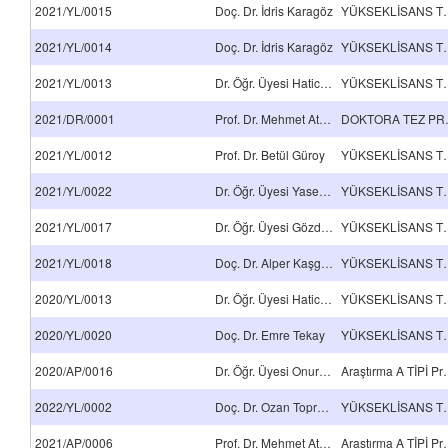
2021/YL/0015
Doç. Dr. İdris Karagöz
YÜKSEKLİSA
2021/YL/0014
Doç. Dr. İdris Karagöz
YÜKSEKLİSA
2021/YL/0013
Dr. Öğr. Üyesi Hatice Aylin Karahan Toprakçı
YÜKSEKLİSA
2021/DR/0001
Prof. Dr. Mehmet Atilla Taşdelen
DOKT
2021/YL/0012
Prof. Dr. Betül Güroy
YÜKSEKLİSA
2021/YL/0022
Dr. Öğr. Üyesi Yasemin Tamer
YÜKSEKLİSA
2021/YL/0017
Dr. Öğr. Üyesi Gözde Gözke Açıkalın
YÜKSEKLİSA
2021/YL/0018
Doç. Dr. Alper Kaşgöz
YÜKSEKLİSA
2020/YL/0013
Dr. Öğr. Üyesi Hatice Aylin Karahan Toprakçı
YÜKSEKLİSA
2020/YL/0020
Doç. Dr. Emre Tekay
YÜKSEKLİSA
2020/AP/0016
Dr. Öğr. Üyesi Onur Ünlü
Araştırma 
2022/YL/0002
Doç. Dr. Ozan Toprakçı
YÜKSEKLİSA
2021/AP/0006
Prof. Dr. Mehmet Atilla Taşdelen
Araştırma 