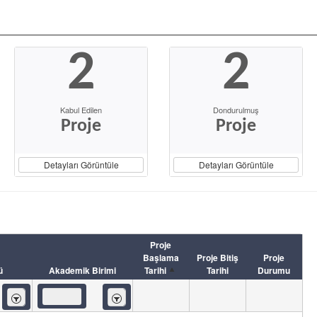
2
2
Kabul Edilen
Dondurulmuş
Proje
Proje
Detayları Görüntüle
Detayları Görüntüle
Proje
Başlama
Proje Bitiş
Proje
ü
Akademik Birimi
Tarihi
Tarihi
Durumu
İçeren
İçeren