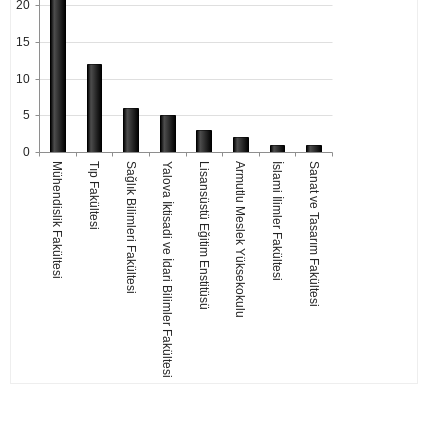
20
15
10
5
0
Mühendislik Fakültesi
Tıp Fakültesi
Sağlık Bilimleri Fakültesi
Yalova İktisadi ve İdari Bilimler Fakültesi
Lisansüstü Eğitim Enstitüsü
Armutlu Meslek Yüksekokulu
İslami İlimler Fakültesi
Sanat ve Tasarım Fakültesi