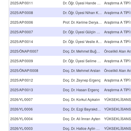
2025/AP/0011
Dr. Öğr. Üyesi Hande Akalan
2025/AP/0008
Dr. Öğr. Üyesi Nihan Küçük Yılmaz
2025/AP/0006
Prof. Dr. Kerime Derya Beydağ
2025/AP/0007
Dr. Öğr. Üyesi Gülçin Ekizceli
2025/AP/0014
Dr. Öğr. Üyesi Vesile Adıgüzel
2025/ÖNAP/0007
Doç. Dr. Mehmet Buğdaycı
2025/AP/0009
Dr. Öğr. Üyesi Selime Semra Erol
2025/ÖNAP/0008
Doç. Dr. Mehmet Arslan
2025/AP/0012
Doç. Dr. Zeynep Ergenç
2025/AP/0013
Doç. Dr. Hasan Ergenç
2026/YL/0007
Doç. Dr. Korkut Açıkalın
2026/YL/0006
Doç. Dr. Ezgi Bayrakdar Ateş
2026/YL/0004
Doç. Dr. Ali İmran Ayten
2026/YL/0003
Doç. Dr. Hatice Aylin Karahan Toprakçı