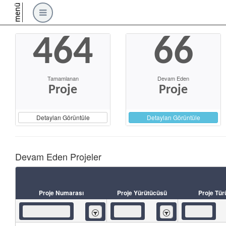
menü
464
66
Tamamlanan
Devam Eden
Proje
Proje
Detayları Görüntüle
Detayları Görüntüle
Devam Eden Projeler
Proje Numarası
Proje Yürütücüsü
Proje Tür
İçeren
İçeren