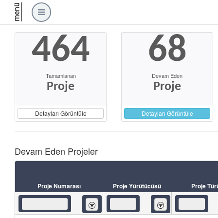
menü
464
68
Tamamlanan
Devam Eden
Proje
Proje
Detayları Görüntüle
Detayları Görüntüle
Devam Eden Projeler
Proje Numarası
Proje Yürütücüsü
Proje Tür
İçeren
İçeren