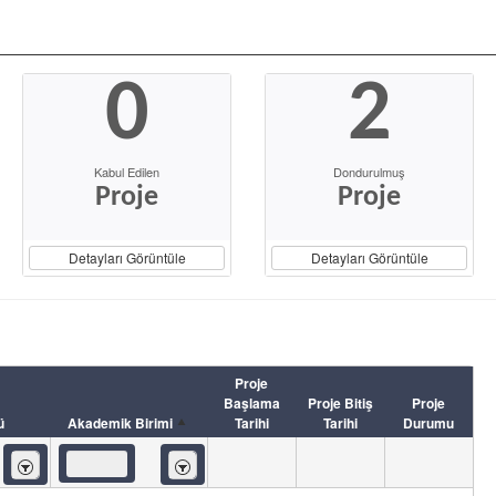
0
2
Kabul Edilen
Dondurulmuş
Proje
Proje
Detayları Görüntüle
Detayları Görüntüle
Proje
Başlama
Proje Bitiş
Proje
ü
Akademik Birimi
Tarihi
Tarihi
Durumu
İçeren
İçeren