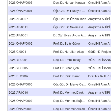
2026/ÖNAP/0003
Doç. Dr. Nurcan Karaca
2026/ÖNAP/0001
Öğr. Gör. Dr. Hüseyin Çağdaş Aslan
2026/AP/0007
Öğr. Gör. Dr. Özlem İlhan
2026/AP/0011
Öğr. Gör. Dr. Sevim Gezegen Ünlü
2025/AP/0001
Dr. Öğr. Üyesi Aydın Aytaç Gürdal
2024/ÖNAP/0002
Prof. Dr. Betül Güroy
2025/C/0001
Prof. Dr. Nurullah Altaş
Güdümlü Projele
2025/YL/0001
Doç. Dr. Emre Tekay
2025/YL/0005
Prof. Dr. Sinan Şen
2023/DR/0002
Prof. Dr. Pelin Baran
2026/ÖNAP/0005
Öğr. Gör. Dr. Merve Ceylan
2025/AP/0010
Prof. Dr. Mehmet Direk
2025/ÖNAP/0007
Doç. Dr. Mehmet Buğdaycı
2025/ÖNAP/0008
Doç. Dr. Mehmet Arslan