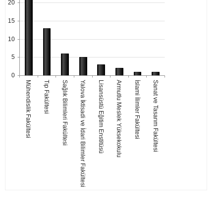
20
15
10
5
0
Mühendislik Fakültesi
Tıp Fakültesi
Sağlık Bilimleri Fakültesi
Yalova İktisadi ve İdari Bilimler Fakültesi
Lisansüstü Eğitim Enstitüsü
Armutlu Meslek Yüksekokulu
İslami İlimler Fakültesi
Sanat ve Tasarım Fakültesi