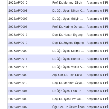
2025/AP/0010
Prof. Dr. Mehmet Direk
2025/AP/0008
Dr. Öğr. Üyesi Nihan Küçük Yılmaz
2025/AP/0007
Dr. Öğr. Üyesi Gülçin Ekizceli
2025/AP/0006
Prof. Dr. Kerime Derya Beydağ
2025/AP/0013
Doç. Dr. Hasan Ergenç
2025/AP/0012
Doç. Dr. Zeynep Ergenç
2025/AP/0009
Dr. Öğr. Üyesi Selime Semra Erol
2025/AP/0011
Dr. Öğr. Üyesi Hande Akalan
2025/AP/0014
Dr. Öğr. Üyesi Vesile Adıgüzel
2026/AP/0002
Arş. Gör. Dr. Ekin Selvi
2026/AP/0010
Doç. Dr. Mehmet Özyürek
2026/AP/0001
Dr. Öğr. Üyesi Esin Erbek
2026/AP/0009
Doç. Dr. İlyas Fırat Cengiz
2026/AP/0007
Öğr. Gör. Dr. Özlem İlhan