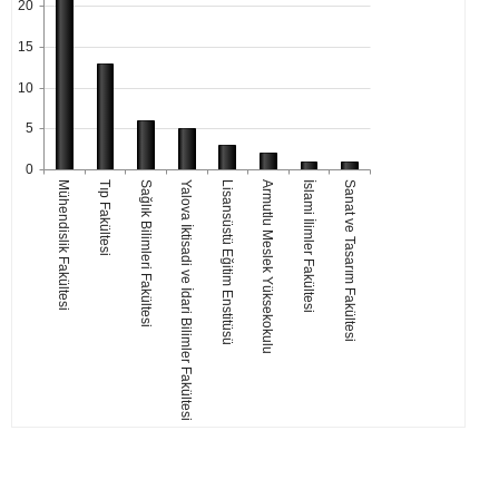
20
15
10
5
0
Mühendislik Fakültesi
Tıp Fakültesi
Sağlık Bilimleri Fakültesi
Yalova İktisadi ve İdari Bilimler Fakültesi
Lisansüstü Eğitim Enstitüsü
Armutlu Meslek Yüksekokulu
İslami İlimler Fakültesi
Sanat ve Tasarım Fakültesi