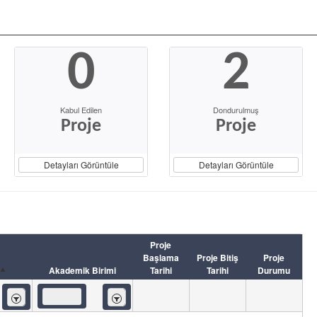
0
2
Kabul Edilen
Dondurulmuş
Proje
Proje
Detayları Görüntüle
Detayları Görüntüle
Proje
Başlama
Proje Bitiş
Proje
Akademik Birimi
Tarihi
Tarihi
Durumu
İçeren
İçeren