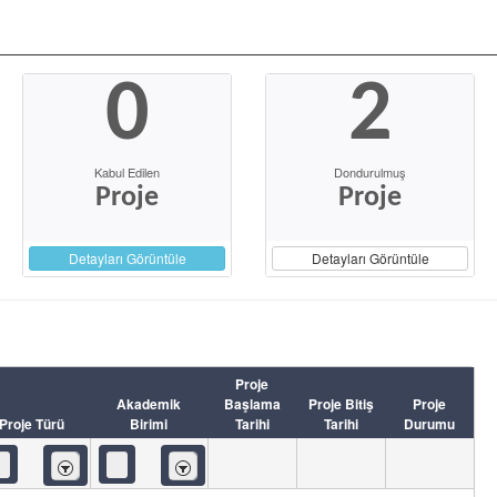
0
2
Kabul Edilen
Dondurulmuş
Proje
Proje
Detayları Görüntüle
Detayları Görüntüle
Proje
Akademik
Başlama
Proje Bitiş
Proje
Proje Türü
Birimi
Tarihi
Tarihi
Durumu
İçeren
İçeren