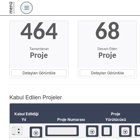
menü
464
68
Tamamlanan
Devam Eden
Proje
Proje
Detayları Görüntüle
Detayları Görüntüle
Kabul Edilen Projeler
Kabul Edildiği
Proje
Yıl
Proje Numarası
Yürütücüsü
İçeren
İçeren
Eşittir