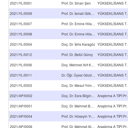
2021/YL/0001
Prof. Dr. Sinan Şen
YÜKSEKLİSA
2021/YL/0009
Prof. Dr. İsmail Gökhan Temel
YÜKSEKLİSA
2021/YL/0007
Prof. Dr. Emine Hilal Mert
YÜKSEKLİSA
2021/YL/0008
Prof. Dr. Emine Hilal Mert
YÜKSEKLİSA
2021/YL/0004
Doç. Dr. İdris Karagöz
YÜKSEKLİSA
2021/YL/0012
Prof. Dr. Betül Güroy
YÜKSEKLİSA
2021/YL/0006
Doç. Mehmet Arif Kaya
YÜKSEKLİSA
2021/YL/0011
Dr. Öğr. Üyesi Gözde Gözke Açıkalın
YÜKSEKLİSA
2021/YL/0003
Doç. Dr. Mesut Yılmazoğlu
YÜKSEKLİSA
2021/AP/0002
Doç. Dr. Esra Bilgin Şimşek
Araştırma 
2021/AP/0001
Doç. Dr. Mehmet Buğdaycı
Araştırma 
2021/AP/0004
Prof. Dr. Hüseyin Yıldırım
Araştırma 
2021/AP/0006
Prof. Dr. Mehmet Atilla Taşdelen
Araştırma 