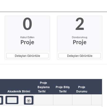
0
2
Kabul Edilen
Dondurulmuş
Proje
Proje
Detayları Görüntüle
Detayları Görüntüle
Proje
Başlama
Proje Bitiş
Proje
Akademik Birimi
Tarihi
Tarihi
Durumu
eren
İçeren