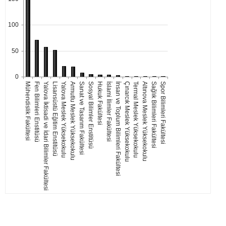
100
50
0
Mühendislik Fakültesi
Fen Bilimleri Enstitüsü
Yalova İktisadi ve İdari Bilimler Fakültesi
Lisansüstü Eğitim Enstitüsü
Yalova Meslek Yüksekokulu
Armutlu Meslek Yüksekokulu
Sanat ve Tasarım Fakültesi
Sosyal Bilimler Enstitüsü
Hukuk Fakültesi
İslami İlimler Fakültesi
İnsan ve Toplum Bilimleri Fakültesi
Çınarcık Meslek Yüksekokulu
Termal Meslek Yüksekokulu
Altınova Meslek Yüksekokulu
Sağlık Bilimleri Fakültesi
Spor Bilimleri Fakültesi