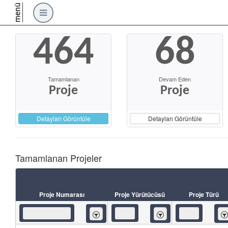
menü
464
68
Tamamlanan
Devam Eden
Proje
Proje
Detayları Görüntüle
Detayları Görüntüle
Tamamlanan Projeler
Proje Numarası
Proje Yürütücüsü
Proje Türü
İçeren
İçeren
İç