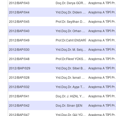
2012/BAP/043
Doç.Dr. Derya GÜROY
Araştırma 
2012/BAP/044
Yrd.Doç.Dr. Didem OMAY
Araştırma 
2012/BAP/045
Prof.Dr. Seyithan DELİDUMAN
Araştırma 
2012/BAP/040
Yrd.Doç.Dr. Orhan KOÇAK
Araştırma 
2012/BAP/049
Prof.Dr.Cahit ENSARİ
Araştırma 
2012/BAP/030
Yrd.Doç.Dr. M. Selçuk MERT
Araştırma 
2012/BAP/048
Prof.Dr.Fikret YÜKSEL
Araştırma 
2012//BAP/029
Yrd.Doç.Dr. Sibel B. KABAKCI
Araştırma 
2012/BAP/028
Yrd.Doç.Dr. İsmail Gökhan TEMEL
Araştırma 
2012/BAP/032
Yrd.Doç.Dr. Ayşe Tansel ÇETİN
Araştırma 
2012/BAP/041
Doç.Dr. J. HIZAL YÜCESOY
Araştırma 
2012/BAP/042
Doç.Dr. Sinan ŞEN
Araştırma 
2012/BAP/047
Yrd.Doç.Dr. Gül YÜCEL
Araştırma 