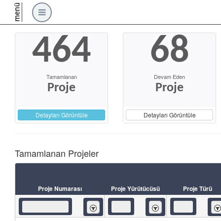
menü
464
68
Tamamlanan
Devam Eden
Proje
Proje
Detayları Görüntüle
Detayları Görüntüle
Tamamlanan Projeler
Proje Numarası
Proje Yürütücüsü
Proje Türü
İçeren
İçeren
İç