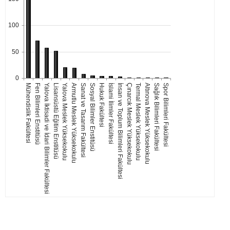
100
50
0
Mühendislik Fakültesi
Fen Bilimleri Enstitüsü
Yalova İktisadi ve İdari Bilimler Fakültesi
Lisansüstü Eğitim Enstitüsü
Yalova Meslek Yüksekokulu
Armutlu Meslek Yüksekokulu
Sanat ve Tasarım Fakültesi
Sosyal Bilimler Enstitüsü
Hukuk Fakültesi
İslami İlimler Fakültesi
İnsan ve Toplum Bilimleri Fakültesi
Çınarcık Meslek Yüksekokulu
Termal Meslek Yüksekokulu
Altınova Meslek Yüksekokulu
Sağlık Bilimleri Fakültesi
Spor Bilimleri Fakültesi