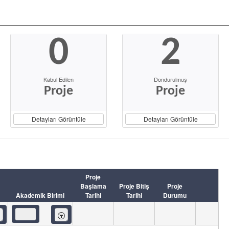
0
2
Kabul Edilen
Dondurulmuş
Proje
Proje
Detayları Görüntüle
Detayları Görüntüle
Proje
Başlama
Proje Bitiş
Proje
Akademik Birimi
Tarihi
Tarihi
Durumu
eren
İçeren