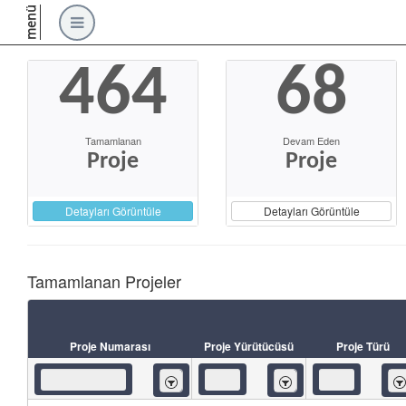
menü
464
68
Tamamlanan
Devam Eden
Proje
Proje
Detayları Görüntüle
Detayları Görüntüle
Tamamlanan Projeler
Proje Numarası
Proje Yürütücüsü
Proje Türü
İçeren
İçeren
İç