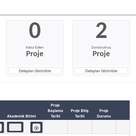
0
2
Kabul Edilen
Dondurulmuş
Proje
Proje
Detayları Görüntüle
Detayları Görüntüle
Proje
Başlama
Proje Bitiş
Proje
Akademik Birimi
Tarihi
Tarihi
Durumu
eren
İçeren