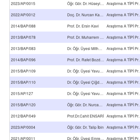
2023/AP/0015
Öğr. Gör. Dr. Hüseyin Çağdaş Aslan
Araştırma 
2022/AP/0012
Doç. Dr. Nurcan Karaca
Araştırma 
2014/BAP/088
Prof. Dr. Ersin Kavi
Araştırma 
2013/BAP/078
Prof. Dr. Muharrem Es
Araştırma 
2013/BAP/083
Dr. Öğr. Üyesi Mithat Çelebi
Araştırma 
2014/BAP/096
Prof. Dr. Rafet Bozdoğan
Araştırma 
2015/BAP/109
Dr. Öğr. Üyesi Yavuz Delice
Araştırma 
2015/BAP/110
Dr. Öğr. Üyesi Çiğdem Avcı Karataş
Araştırma 
2015/AP/127
Dr. Öğr. Üyesi Yavuz Delice
Araştırma 
2015/BAP/120
Öğr. Gör. Dr. Nurcan Karaca
Araştırma 
2012/BAP/049
Prof.Dr.Cahit ENSARİ
Araştırma 
2023/AP/0004
Öğr. Gör. Dr. Talip İbin
Araştırma 
2021/AP/0011
Dr. Öğr. Üyesi Emre Kabil
Araştırma 