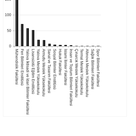
100
50
0
Mühendislik Fakültesi
Fen Bilimleri Enstitüsü
Yalova İktisadi ve İdari Bilimler Fakültesi
Lisansüstü Eğitim Enstitüsü
Yalova Meslek Yüksekokulu
Armutlu Meslek Yüksekokulu
Sanat ve Tasarım Fakültesi
Sosyal Bilimler Enstitüsü
Hukuk Fakültesi
İslami İlimler Fakültesi
İnsan ve Toplum Bilimleri Fakültesi
Çınarcık Meslek Yüksekokulu
Termal Meslek Yüksekokulu
Altınova Meslek Yüksekokulu
Sağlık Bilimleri Fakültesi
Spor Bilimleri Fakültesi