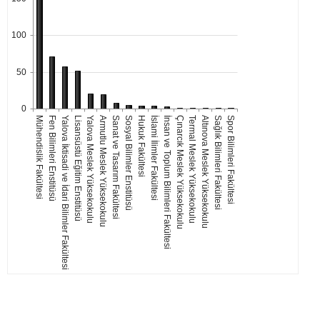
100
50
0
Mühendislik Fakültesi
Fen Bilimleri Enstitüsü
Yalova İktisadi ve İdari Bilimler Fakültesi
Lisansüstü Eğitim Enstitüsü
Yalova Meslek Yüksekokulu
Armutlu Meslek Yüksekokulu
Sanat ve Tasarım Fakültesi
Sosyal Bilimler Enstitüsü
Hukuk Fakültesi
İslami İlimler Fakültesi
İnsan ve Toplum Bilimleri Fakültesi
Çınarcık Meslek Yüksekokulu
Termal Meslek Yüksekokulu
Altınova Meslek Yüksekokulu
Sağlık Bilimleri Fakültesi
Spor Bilimleri Fakültesi