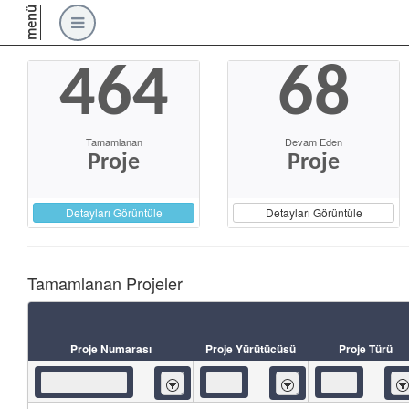
menü
464
68
Tamamlanan
Devam Eden
Proje
Proje
Detayları Görüntüle
Detayları Görüntüle
Tamamlanan Projeler
Proje Numarası
Proje Yürütücüsü
Proje Türü
İçeren
İçeren
İç