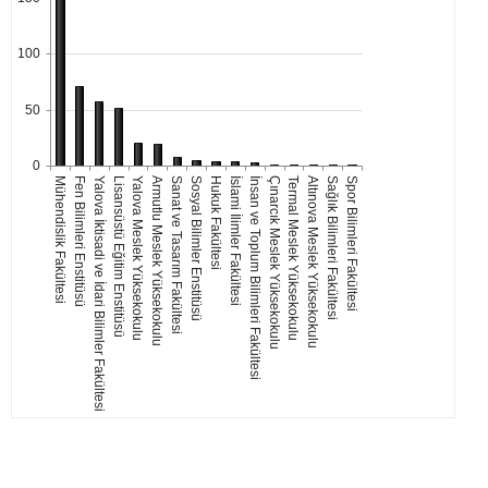
100
50
0
Mühendislik Fakültesi
Fen Bilimleri Enstitüsü
Yalova İktisadi ve İdari Bilimler Fakültesi
Lisansüstü Eğitim Enstitüsü
Yalova Meslek Yüksekokulu
Armutlu Meslek Yüksekokulu
Sanat ve Tasarım Fakültesi
Sosyal Bilimler Enstitüsü
Hukuk Fakültesi
İslami İlimler Fakültesi
İnsan ve Toplum Bilimleri Fakültesi
Çınarcık Meslek Yüksekokulu
Termal Meslek Yüksekokulu
Altınova Meslek Yüksekokulu
Sağlık Bilimleri Fakültesi
Spor Bilimleri Fakültesi