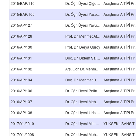
2015/BAP/110
Dr. Öğr. Üyesi Çiğdem Avcı Karataş
Araştırma 
2015/BAP/105
Dr. Öğr. Üyesi Yasemin Tamer
Araştırma 
2015/AP/127
Dr. Öğr. Üyesi Yavuz Delice
Araştırma 
2016/AP/128
Prof. Dr. Mehmet Atilla Taşdelen
Araştırma 
2016/AP/130
Prof. Dr. Derya Güroy
Araştırma 
2016/AP/131
Doç. Dr. Didem Saloğlu Dertli
Araştırma 
2016/AP/132
Arş. Gör. Dr. Mehmet Arslan
Araştırma 
2016/AP/134
Doç. Dr. Mehmet Büyükyıldız
Araştırma 
2016/AP/136
Dr. Öğr. Üyesi Pelin Baran
Araştırma 
2016/AP/137
Dr. Öğr. Üyesi Mehmet Arif Kaya
Araştırma 
2016/AP/138
Dr. Öğr. Üyesi İdris Karagöz
Araştırma 
2017/YL/0010
Dr. Öğr. Üyesi Mithat Çelebi
YÜKSEKLİSA
2017/YL/0008
Dr. Öğr. Üyesi Mehmet Selçuk Mert
YÜKSEKLİSA