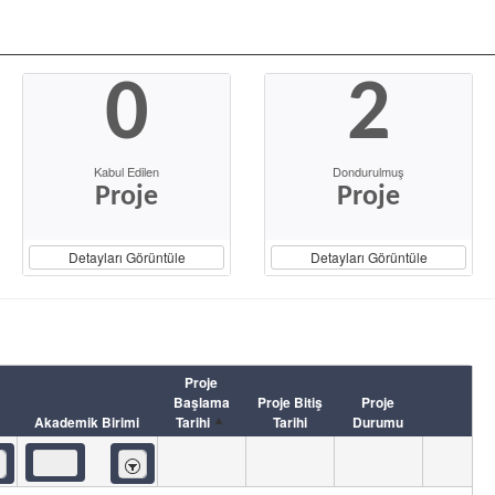
0
2
Kabul Edilen
Dondurulmuş
Proje
Proje
Detayları Görüntüle
Detayları Görüntüle
Proje
Başlama
Proje Bitiş
Proje
Akademik Birimi
Tarihi
Tarihi
Durumu
eren
İçeren