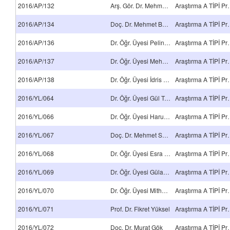
2016/AP/132
Arş. Gör. Dr. Mehmet Arslan
Araştırma 
2016/AP/134
Doç. Dr. Mehmet Büyükyıldız
Araştırma 
2016/AP/136
Dr. Öğr. Üyesi Pelin Baran
Araştırma 
2016/AP/137
Dr. Öğr. Üyesi Mehmet Arif Kaya
Araştırma 
2016/AP/138
Dr. Öğr. Üyesi İdris Karagöz
Araştırma 
2016/YL/064
Dr. Öğr. Üyesi Gül Tuba Dağcı
Araştırma 
2016/YL/066
Dr. Öğr. Üyesi Harun Ceylan
Araştırma 
2016/YL/067
Doç. Dr. Mehmet Selçuk Mert
Araştırma 
2016/YL/068
Dr. Öğr. Üyesi Esra Bilgin Şimşek
Araştırma 
2016/YL/069
Dr. Öğr. Üyesi Gülay Bayramoğlu
Araştırma 
2016/YL/070
Dr. Öğr. Üyesi Mithat Çelebi
Araştırma 
2016/YL/071
Prof. Dr. Fikret Yüksel
Araştırma 
2016/YL/072
Doç. Dr. Murat Gök
Araştırma 