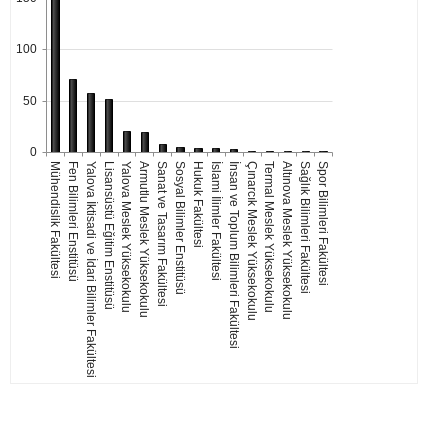
100
50
0
Mühendislik Fakültesi
Fen Bilimleri Enstitüsü
Yalova İktisadi ve İdari Bilimler Fakültesi
Lisansüstü Eğitim Enstitüsü
Yalova Meslek Yüksekokulu
Armutlu Meslek Yüksekokulu
Sanat ve Tasarım Fakültesi
Sosyal Bilimler Enstitüsü
Hukuk Fakültesi
İslami İlimler Fakültesi
İnsan ve Toplum Bilimleri Fakültesi
Çınarcık Meslek Yüksekokulu
Termal Meslek Yüksekokulu
Altınova Meslek Yüksekokulu
Sağlık Bilimleri Fakültesi
Spor Bilimleri Fakültesi