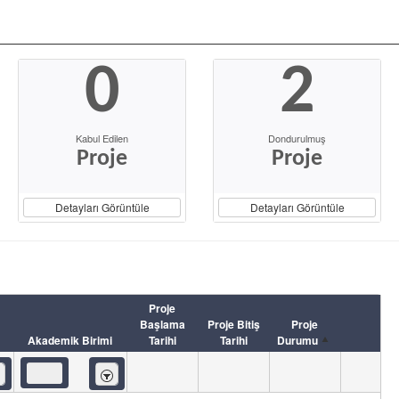
0
2
Kabul Edilen
Dondurulmuş
Proje
Proje
Detayları Görüntüle
Detayları Görüntüle
Proje
Başlama
Proje Bitiş
Proje
Akademik Birimi
Tarihi
Tarihi
Durumu
eren
İçeren