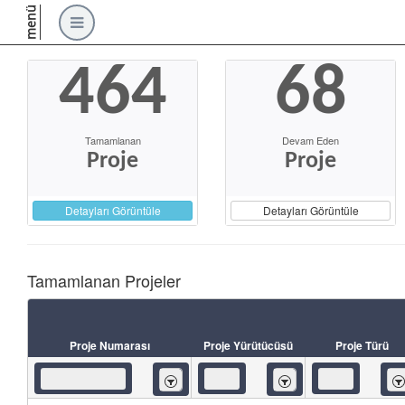
menü
464
68
Tamamlanan
Devam Eden
Proje
Proje
Detayları Görüntüle
Detayları Görüntüle
Tamamlanan Projeler
Proje Numarası
Proje Yürütücüsü
Proje Türü
İçeren
İçeren
İç