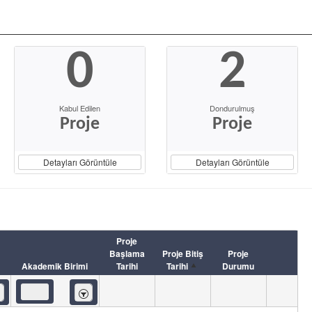
0
2
Kabul Edilen
Dondurulmuş
Proje
Proje
Detayları Görüntüle
Detayları Görüntüle
Proje
Başlama
Proje Bitiş
Proje
Akademik Birimi
Tarihi
Tarihi
Durumu
eren
İçeren