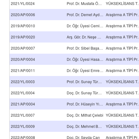
2021/YL/0024
Prof. Dr. Mustafa Öksüz
YÜKSEKLİSA
2020/AP/0006
Prof. Dr. Demet Aydınoğlu
Araştırma 
2019/AP/0010
Dr. Öğr. Üyesi Cemile Nur
Araştırma 
2019/AP/0020
Arş. Gör. Dr. Neşe Çakır Yiğit
Araştırma 
2020/AP/0007
Prof. Dr. Sibel Başakçılardan Kabakcı
Araştırma 
2020/AP/0004
Dr. Öğr. Üyesi Hasan Sesli
Araştırma 
2021/AP/0011
Dr. Öğr. Üyesi Emre Kabil
Araştırma 
2022/YL/0003
Prof. Dr. Sunay Türkdoğan
YÜKSEKLİSA
2022/YL/0004
Doç. Dr. Sunay Türkdoğan
YÜKSEKLİSA
2021/AP/0004
Prof. Dr. Hüseyin Yıldırım
Araştırma 
2022/YL/0007
Doç. Dr. Mithat Çelebi
YÜKSEKLİSA
2022/YL/0009
Doç. Dr. Mehmet Buğdaycı
YÜKSEKLİSA
2022/AP/0008
Doç. Dr. Şeyda Can
Araştırma 