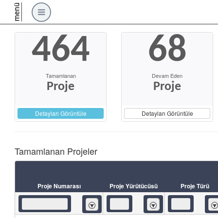
menü
464
68
Tamamlanan
Devam Eden
Proje
Proje
Detayları Görüntüle
Detayları Görüntüle
Tamamlanan Projeler
Proje Numarası
Proje Yürütücüsü
Proje Türü
İçeren
İçeren
İç