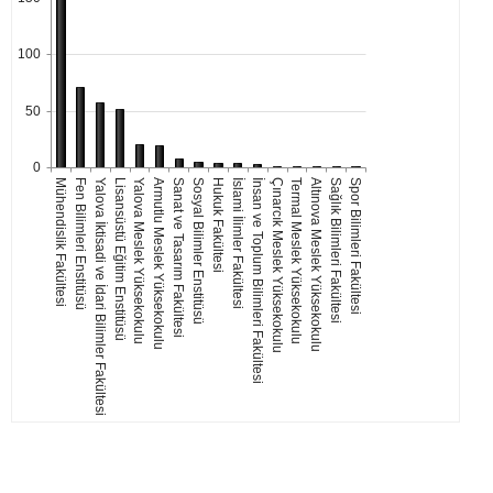
100
50
0
Mühendislik Fakültesi
Fen Bilimleri Enstitüsü
Yalova İktisadi ve İdari Bilimler Fakültesi
Lisansüstü Eğitim Enstitüsü
Yalova Meslek Yüksekokulu
Armutlu Meslek Yüksekokulu
Sanat ve Tasarım Fakültesi
Sosyal Bilimler Enstitüsü
Hukuk Fakültesi
İslami İlimler Fakültesi
İnsan ve Toplum Bilimleri Fakültesi
Çınarcık Meslek Yüksekokulu
Termal Meslek Yüksekokulu
Altınova Meslek Yüksekokulu
Sağlık Bilimleri Fakültesi
Spor Bilimleri Fakültesi