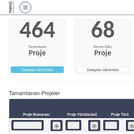
menü
464
68
Tamamlanan
Devam Eden
Proje
Proje
Detayları Görüntüle
Detayları Görüntüle
Tamamlanan Projeler
Proje Numarası
Proje Yürütücüsü
Proje Türü
İçeren
İçeren
İç