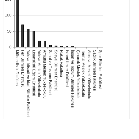
100
50
0
Mühendislik Fakültesi
Fen Bilimleri Enstitüsü
Yalova İktisadi ve İdari Bilimler Fakültesi
Lisansüstü Eğitim Enstitüsü
Yalova Meslek Yüksekokulu
Armutlu Meslek Yüksekokulu
Sanat ve Tasarım Fakültesi
Sosyal Bilimler Enstitüsü
Hukuk Fakültesi
İslami İlimler Fakültesi
İnsan ve Toplum Bilimleri Fakültesi
Çınarcık Meslek Yüksekokulu
Termal Meslek Yüksekokulu
Altınova Meslek Yüksekokulu
Sağlık Bilimleri Fakültesi
Spor Bilimleri Fakültesi