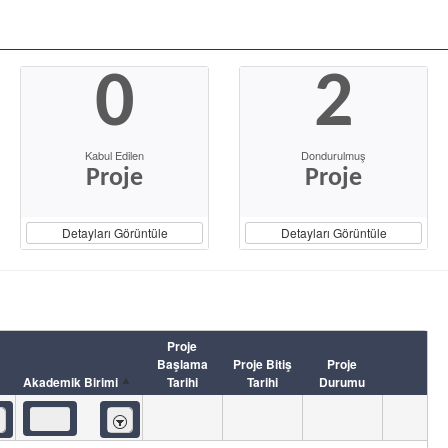
0
2
Kabul Edilen
Dondurulmuş
Proje
Proje
Detayları Görüntüle
Detayları Görüntüle
Proje
Başlama
Proje Bitiş
Proje
Akademik Birimi
Tarihi
Tarihi
Durumu
eren
İçeren