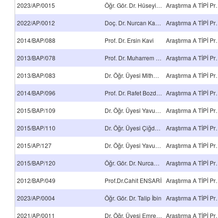
2023/AP/0015
Öğr. Gör. Dr. Hüseyin Çağdaş Aslan
Araştırma 
2022/AP/0012
Doç. Dr. Nurcan Karaca
Araştırma 
2014/BAP/088
Prof. Dr. Ersin Kavi
Araştırma 
2013/BAP/078
Prof. Dr. Muharrem Es
Araştırma 
2013/BAP/083
Dr. Öğr. Üyesi Mithat Çelebi
Araştırma 
2014/BAP/096
Prof. Dr. Rafet Bozdoğan
Araştırma 
2015/BAP/109
Dr. Öğr. Üyesi Yavuz Delice
Araştırma 
2015/BAP/110
Dr. Öğr. Üyesi Çiğdem Avcı Karataş
Araştırma 
2015/AP/127
Dr. Öğr. Üyesi Yavuz Delice
Araştırma 
2015/BAP/120
Öğr. Gör. Dr. Nurcan Karaca
Araştırma 
2012/BAP/049
Prof.Dr.Cahit ENSARİ
Araştırma 
2023/AP/0004
Öğr. Gör. Dr. Talip İbin
Araştırma 
2021/AP/0011
Dr. Öğr. Üyesi Emre Kabil
Araştırma 