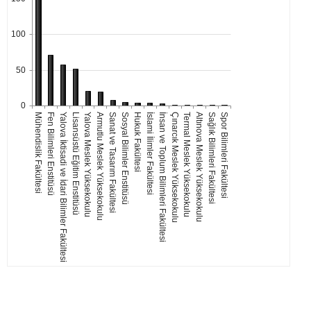
100
50
0
Mühendislik Fakültesi
Fen Bilimleri Enstitüsü
Yalova İktisadi ve İdari Bilimler Fakültesi
Lisansüstü Eğitim Enstitüsü
Yalova Meslek Yüksekokulu
Armutlu Meslek Yüksekokulu
Sanat ve Tasarım Fakültesi
Sosyal Bilimler Enstitüsü
Hukuk Fakültesi
İslami İlimler Fakültesi
İnsan ve Toplum Bilimleri Fakültesi
Çınarcık Meslek Yüksekokulu
Termal Meslek Yüksekokulu
Altınova Meslek Yüksekokulu
Sağlık Bilimleri Fakültesi
Spor Bilimleri Fakültesi