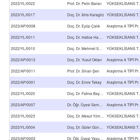
2023/YL/0022
Prof. Dr. Pelin Baran
YÜKSEKLİSA
2023/YL/0017
Doç. Dr. İdris Karagöz
YÜKSEKLİSA
2023/AP/0008
Doç. Dr. Eyüp Çalık
Araştırma 
2022/YL/0011
Doç. Dr. Hatice Hande Mert
YÜKSEKLİSA
2022/YL/0010
Doç. Dr. Mehmet Selçuk Mert
YÜKSEKLİSA
2022/AP/0013
Doç. Dr. Yusuf Oktan
Araştırma 
2022/AP/0011
Prof. Dr. Sinan Şen
Araştırma 
2022/AP/0001
Doç. Dr. Emre Tekay
Araştırma 
2022/YL/0020
Doç. Dr. Fatma Baynal
YÜKSEKLİSA
2023/AP/0007
Dr. Öğr. Üyesi Sema Arslan Kabasakal
Araştırma 
2023/YL/0023
Doç. Dr. Mesut Yılmazoğlu
YÜKSEKLİSA
2023/YL/0004
Doç. Dr. Güler Güneş Aslan
YÜKSEKLİSA
2023/AP/0003
Dr. Öğr. Üyesi Yavuz Abut
Araştırma 