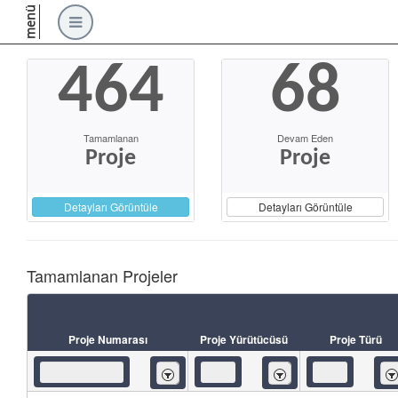
menü
464
68
Tamamlanan
Devam Eden
Proje
Proje
Detayları Görüntüle
Detayları Görüntüle
Tamamlanan Projeler
Proje Numarası
Proje Yürütücüsü
Proje Türü
İçeren
İçeren
İç