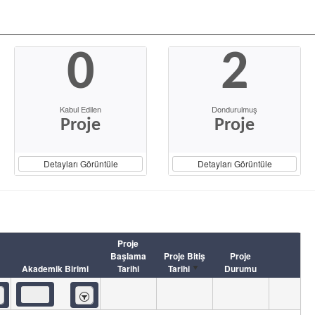
0
2
Kabul Edilen
Dondurulmuş
Proje
Proje
Detayları Görüntüle
Detayları Görüntüle
Proje
Başlama
Proje Bitiş
Proje
Akademik Birimi
Tarihi
Tarihi
Durumu
eren
İçeren