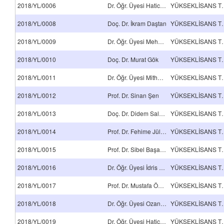
2018/YL/0006
Dr. Öğr. Üyesi Hatice Aylin Karahan Toprakçı
YÜKSEKLİSA
2018/YL/0008
Doç. Dr. İkram Daştan
YÜKSEKLİSA
2018/YL/0009
Dr. Öğr. Üyesi Mehmet Selçuk Mert
YÜKSEKLİSA
2018/YL/0010
Doç. Dr. Murat Gök
YÜKSEKLİSA
2018/YL/0011
Dr. Öğr. Üyesi Mithat Çelebi
YÜKSEKLİSA
2018/YL/0012
Prof. Dr. Sinan Şen
YÜKSEKLİSA
2018/YL/0013
Doç. Dr. Didem Saloğlu Dertli
YÜKSEKLİSA
2018/YL/0014
Prof. Dr. Fehime Jülide Hızal Yücesoy
YÜKSEKLİSA
2018/YL/0015
Prof. Dr. Sibel Başakçılardan Kabakcı
YÜKSEKLİSA
2018/YL/0016
Dr. Öğr. Üyesi İdris Karagöz
YÜKSEKLİSA
2018/YL/0017
Prof. Dr. Mustafa Öksüz
YÜKSEKLİSA
2018/YL/0018
Dr. Öğr. Üyesi Ozan Toprakçı
YÜKSEKLİSA
2018/YL/0019
Dr. Öğr. Üyesi Hatice Aylin Karahan Toprakçı
YÜKSEKLİSA