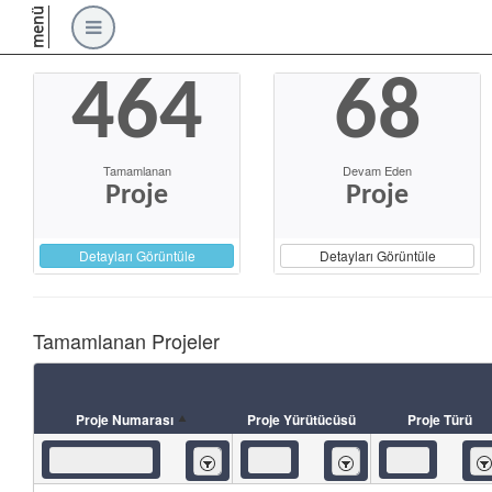
menü
464
68
Tamamlanan
Devam Eden
Proje
Proje
Detayları Görüntüle
Detayları Görüntüle
Tamamlanan Projeler
Proje Numarası
Proje Yürütücüsü
Proje Türü
İçeren
İçeren
İç