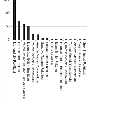
100
50
0
Mühendislik Fakültesi
Fen Bilimleri Enstitüsü
Yalova İktisadi ve İdari Bilimler Fakültesi
Lisansüstü Eğitim Enstitüsü
Yalova Meslek Yüksekokulu
Armutlu Meslek Yüksekokulu
Sanat ve Tasarım Fakültesi
Sosyal Bilimler Enstitüsü
Hukuk Fakültesi
İslami İlimler Fakültesi
İnsan ve Toplum Bilimleri Fakültesi
Çınarcık Meslek Yüksekokulu
Termal Meslek Yüksekokulu
Altınova Meslek Yüksekokulu
Sağlık Bilimleri Fakültesi
Spor Bilimleri Fakültesi