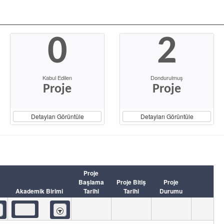
0
2
Kabul Edilen
Dondurulmuş
Proje
Proje
Detayları Görüntüle
Detayları Görüntüle
Proje
Başlama
Proje Bitiş
Proje
Akademik Birimi
Tarihi
Tarihi
Durumu
eren
İçeren