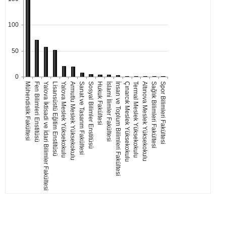
100
50
0
Mühendislik Fakültesi
Fen Bilimleri Enstitüsü
Yalova İktisadi ve İdari Bilimler Fakültesi
Lisansüstü Eğitim Enstitüsü
Yalova Meslek Yüksekokulu
Armutlu Meslek Yüksekokulu
Sanat ve Tasarım Fakültesi
Sosyal Bilimler Enstitüsü
Hukuk Fakültesi
İslami İlimler Fakültesi
İnsan ve Toplum Bilimleri Fakültesi
Çınarcık Meslek Yüksekokulu
Termal Meslek Yüksekokulu
Altınova Meslek Yüksekokulu
Sağlık Bilimleri Fakültesi
Spor Bilimleri Fakültesi