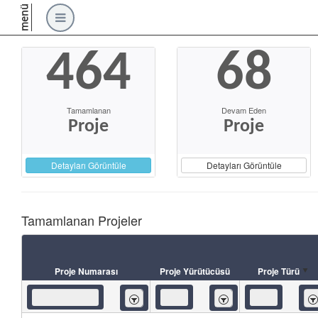
menü
464
68
Tamamlanan
Devam Eden
Proje
Proje
Detayları Görüntüle
Detayları Görüntüle
Tamamlanan Projeler
Proje Numarası
Proje Yürütücüsü
Proje Türü
İçeren
İçeren
İç