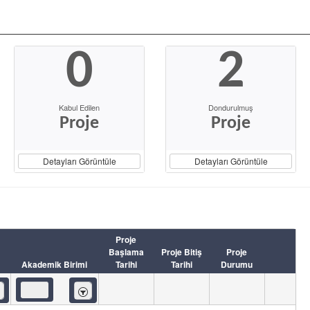
0
2
Kabul Edilen
Dondurulmuş
Proje
Proje
Detayları Görüntüle
Detayları Görüntüle
Proje
Başlama
Proje Bitiş
Proje
Akademik Birimi
Tarihi
Tarihi
Durumu
eren
İçeren