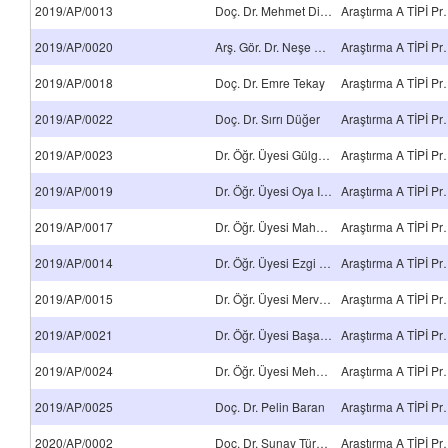
2019/AP/0013
Doç. Dr. Mehmet Direk
Araştırma 
2019/AP/0020
Arş. Gör. Dr. Neşe Çakır Yiğit
Araştırma 
2019/AP/0018
Doç. Dr. Emre Tekay
Araştırma 
2019/AP/0022
Doç. Dr. Sırrı Düğer
Araştırma 
2019/AP/0023
Dr. Öğr. Üyesi Gülgönül Bozoğlu Batı
Araştırma 
2019/AP/0019
Dr. Öğr. Üyesi Oya Irmak Cebeci
Araştırma 
2019/AP/0017
Dr. Öğr. Üyesi Mahmut Bingöl
Araştırma 
2019/AP/0014
Dr. Öğr. Üyesi Ezgi Bayrakdar Ateş
Araştırma 
2019/AP/0015
Dr. Öğr. Üyesi Merve Nazlı Borand
Araştırma 
2019/AP/0021
Dr. Öğr. Üyesi Başak Karakurt Çevik
Araştırma 
2019/AP/0024
Dr. Öğr. Üyesi Mehmet Buğdaycı
Araştırma 
2019/AP/0025
Doç. Dr. Pelin Baran
Araştırma 
2020/AP/0002
Doç. Dr. Sunay Türkdoğan
Araştırma 