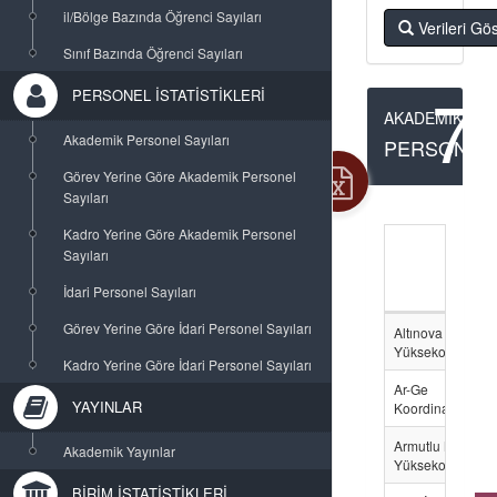
il/Bölge Bazında Öğrenci Sayıları
Verileri Gö
Sınıf Bazında Öğrenci Sayıları
7
PERSONEL İSTATİSTİKLERİ
AKADEMİK
Akademik Personel Sayıları
PERSONEL
Görev Yerine Göre Akademik Personel
Sayıları
Kadro Yerine Göre Akademik Personel
Sayıları
İdari Personel Sayıları
Görev Yerine Göre İdari Personel Sayıları
Altınova Meslek
Yüksekokulu
Kadro Yerine Göre İdari Personel Sayıları
Ar-Ge
YAYINLAR
Koordinatörlüğü
Armutlu Meslek
Akademik Yayınlar
Yüksekokulu
BİRİM İSTATİSTİKLERİ